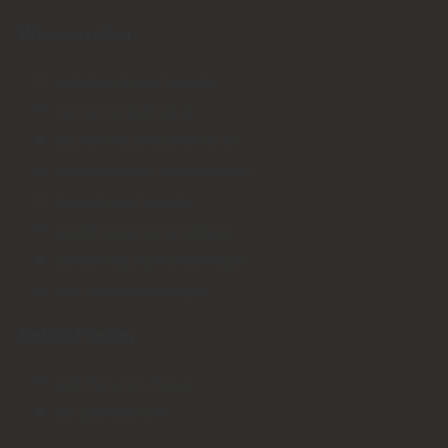
Wissensseiten
gartenhaus-braunschweig.de
zaeune-braunschweig.de
braunschweig-terrassendielen.de
terrassenmontage-braunschweig.de
tueren-braunschweig.de
parkett-boden-braunschweig.de
parkettverlegung-braunschweig.de
holz-welt-braunschweig.de
Online-Marken
gartenhaus-nach-mass.de
das-gartenhaus.com