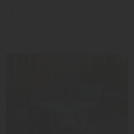
Holz-Garten-Braunschweig/Holz- Welt-Braunschweig, Inh.: Guido Koch
Home
Blog
Sortiment: Innenausbau