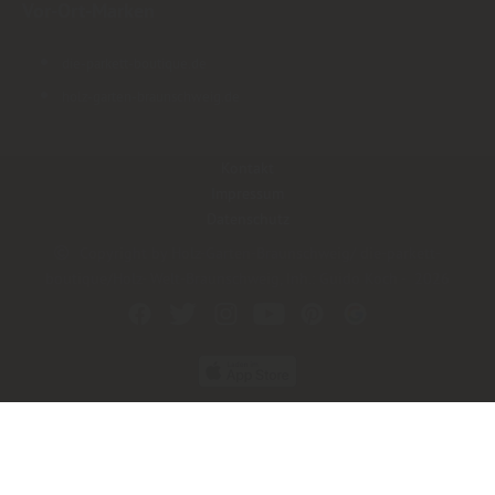
Vor-Ort-Marken
die-parkett-boutique.de
holz-garten-braunschweig.de
Kontakt
Impressum
Datenschutz
Copyright by Holz-Garten-Braunschweig/ die-parkett-
boutique/Holz- Welt-Braunschweig, Inh.: Guido Koch - 2026
In Kooperation mit dem