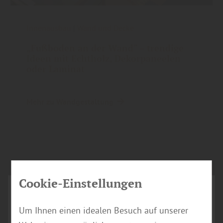
Innenausbau
|
Wand und Decke
„Fußboden an der Wand“ – trendige
Ideen mit Echtholz, Dekorpaneelen
oder Laminat
Mehr zu Wandgestaltung
Cookie-Einstellungen
Um Ihnen einen idealen Besuch auf unserer