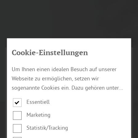
Cookie-Einstellungen
Um Ihnen einen idealen Besuch auf unserer
Webseite zu ermöglichen, setzen wir
sogenannte Cookies ein. Dazu gehören unter
anderem Cookies, die für die Steuerung und
Essentiell
den reibungslosen Betrieb unserer
Marketing
kommerziellen Unternehmensseite notwendig
Holz Welt
sind. Zusätzlich verwenden wir Cookies zur
Statistik/Tracking
Braunschweig
anonymen Erhebung von Statistiken sowie