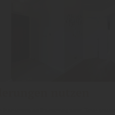
derungen nutzen
n Braunschweig aus Braunschweig weiter: "Schon gewusst