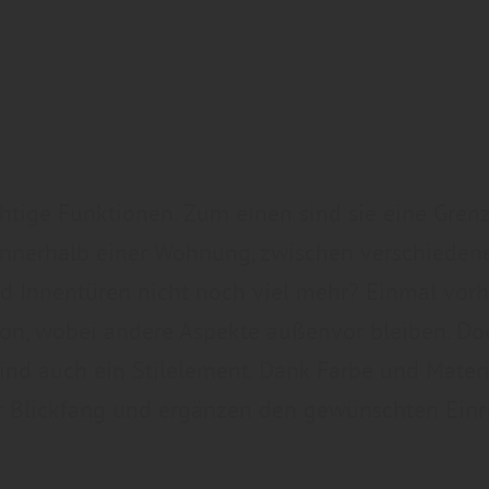
chtige Funktionen. Zum einen sind sie eine Gre
innerhalb einer Wohnung, zwischen verschiede
d Innentüren nicht noch viel mehr? Einmal vorh
ion, wobei andere Aspekte außenvor bleiben. D
ind auch ein Stilelement. Dank Farbe und Materia
r Blickfang und ergänzen den gewünschten Einri