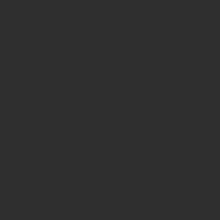
För
„Holz Garte