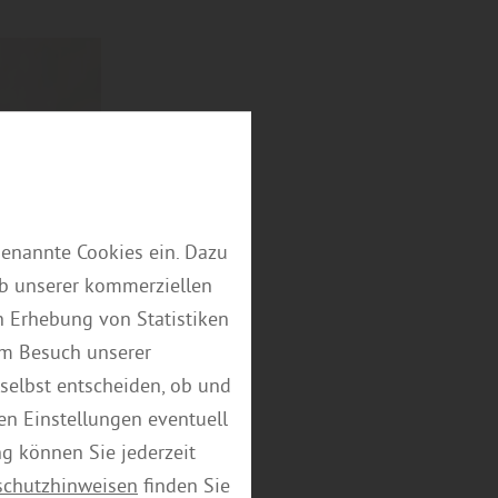
genannte Cookies ein. Dazu
eb unserer kommerziellen
 Erhebung von Statistiken
em Besuch unserer
selbst entscheiden, ob und
en Einstellungen eventuell
ng können Sie jederzeit
schutzhinweisen
finden Sie