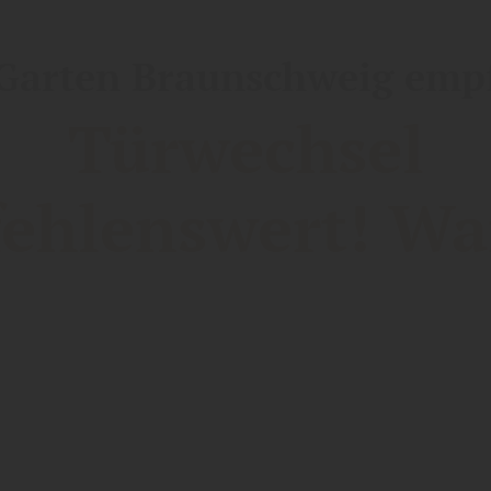
Garten Braunschweig empf
Türwechsel
ehlenswert! W