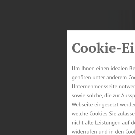
Cookie-Ei
Um Ihnen einen idealen Be
gehören unter anderem Coo
Unternehmensseite notwend
sowie solche, die zur Auss
Webseite eingesetzt werde
welche Cookies Sie zulasse
nicht alle Leistungen auf 
widerrufen und in den Coo