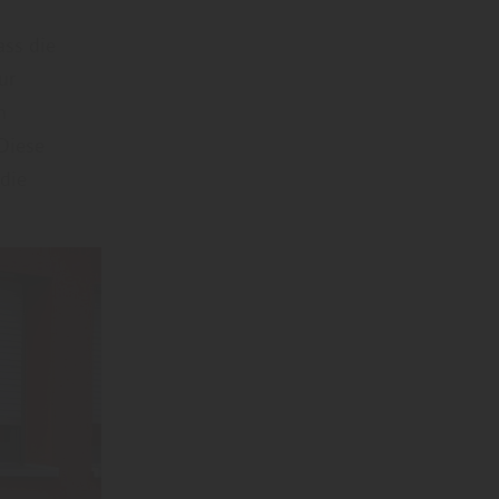
ass die
ur
n
 Diese
die