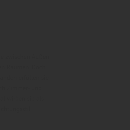
nze zwischen Außen
nen Räumen. Doch
anden erfüllen sie
och Zimmer- und
l wirken sie als
chtungsstil.