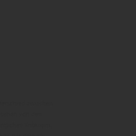
nterschied zwischen
esehen von den
tliches Kriterium,
ehen wir deshalb