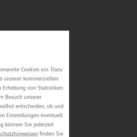
dann auf die OSB-
hat. Aber der Reihe
genannte Cookies ein. Dazu
eb unserer kommerziellen
 Erhebung von Statistiken
em Besuch unserer
selbst entscheiden, ob und
en Einstellungen eventuell
ng können Sie jederzeit
schutzhinweisen
finden Sie