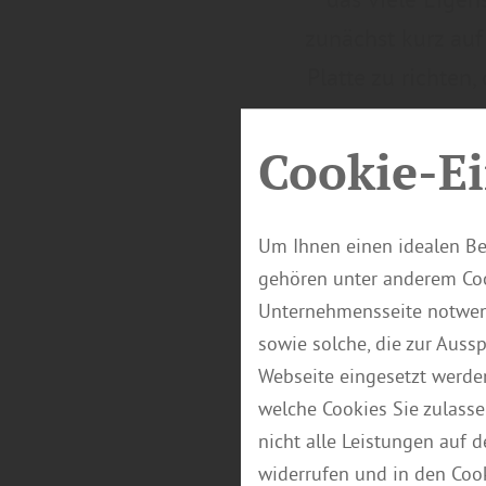
zunächst kurz au
Platte zu richten,
Cookie-Ei
Um Ihnen einen idealen Be
gehören unter anderem Coo
Unternehmensseite notwend
sowie solche, die zur Auss
Webseite eingesetzt werde
welche Cookies Sie zulasse
nicht alle Leistungen auf 
widerrufen und in den Coo