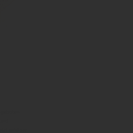
angeboten
 und
zt sind sie