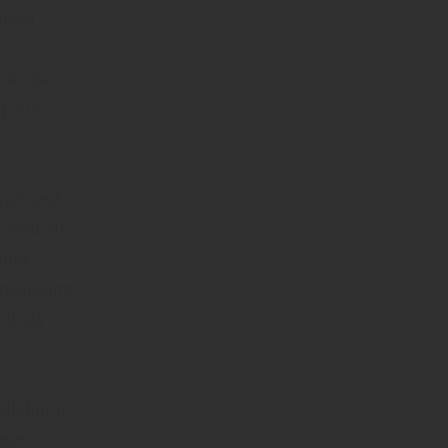
Regel
bei die
g aus
verbund.
 sind als
tung
 Insgesamt
it als
lfsburg,
hrer