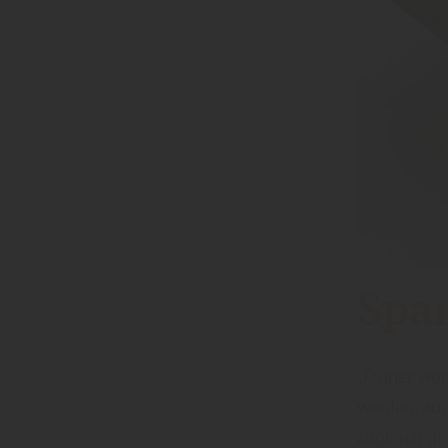
Spa
„Früher wur
werden, auc
zugleich g