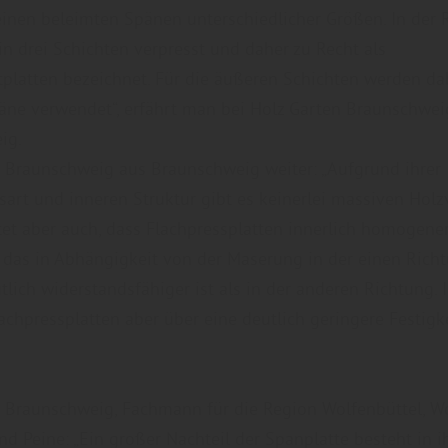
einen beleimten Spänen unterschiedlicher Größen. In der 
in drei Schichten verpresst und daher zu Recht als
platten bezeichnet. Für die äußeren Schichten werden da
äne verwendet“, erfährt man bei Holz Garten Braunschwei
eig.
 Braunschweig aus Braunschweig weiter: „Aufgrund ihrer
sart und inneren Struktur gibt es keinerlei massiven Holz
et aber auch, dass Flachpressplatten innerlich homogener
 das in Abhängigkeit von der Maserung in der einen Rich
tlich widerstandsfähiger ist als in der anderen Richtung.
achpressplatten aber über eine deutlich geringere Festigke
 Braunschweig, Fachmann für die Region Wolfenbüttel, Wo
und Peine: „Ein großer Nachteil der Spanplatte besteht in i