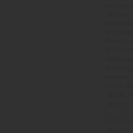
aus sehr kl
werden sie 
Mehrschicht
feineren Sp
Braunschw
Holz Garten
Herstellung
Dies bedeut
Massivholz,
oftmals deu
verfügen Fl
Vollholz.“
Holz Garten
Salzgitter 