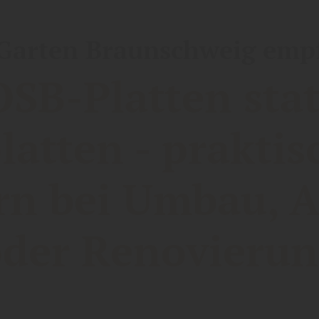
Garten Braunschweig empf
OSB-Platten stat
latten - praktis
n bei Umbau, 
der Renovieru