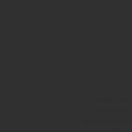
OSB-Platten versus
diesen beiden
verwendeten „Korn
das viele Eigen