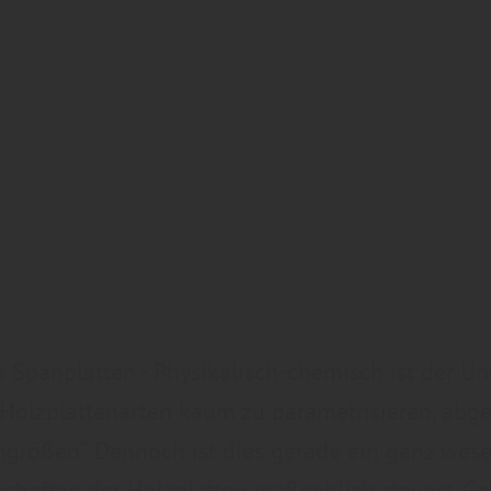
 Spanplatten - Physikalisch-chemisch ist der U
 Holzplattenarten kaum zu parametrisieren, abg
größen“. Dennoch ist dies gerade ein ganz wesen
schaften der Holzplatten maßgeblich steuert. G