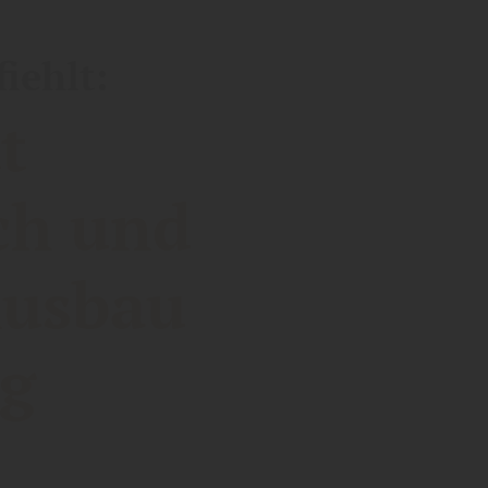
iehlt:
t
ch und
Ausbau
ng