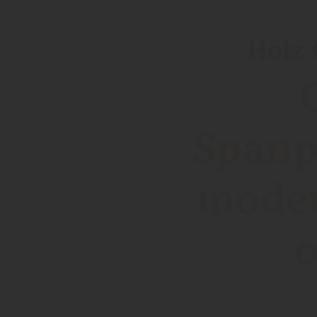
Holz 
Spanp
moder
o