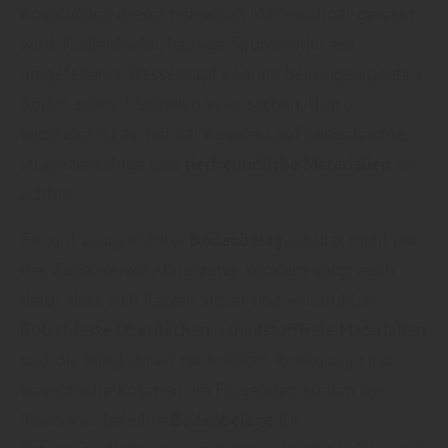
Ansprüchen dieser tierischen Mitbewohner gerecht
wird. Krallenhiebe, haarige Spuren oder ein
umgefallener Wassernapf können bei ungeeigneten
Böden schnell Schäden verursachen. Umso
wichtiger ist es, bei der Auswahl auf pflegeleichte,
strapazierfähige und
tierfreundliche Materialien
zu
achten.
Ein gut ausgewählter
Bodenbelag
schützt nicht nur
das Zuhause vor Abnutzung, sondern sorgt auch
dafür, dass sich Katzen sicher und wohlfühlen.
Rutschfeste Oberflächen
,
schadstofffreie Materialien
und die Möglichkeit zur leichten Reinigung sind
wesentliche Kriterien. Im Folgenden stellen wir
Ihnen vier beliebte
Bodenbeläge
für