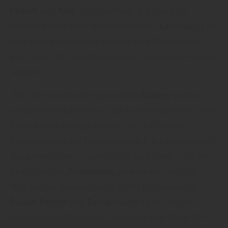
Parkett
und
Kork
sind ebenfalls gut geeignet,
erfordern aber mehr Aufmerksamkeit.
Laminat
ist für
sehr aktive Katzen nur bedingt empfehlenswert,
kann aber mit rutschhemmenden Teppichen ergänzt
werden.
„Bei der Auswahl des passenden
Bodens
sollten
sowohl Wohnkomfort als auch die Bedürfnisse Ihrer
Katze berücksichtigt werden“, so Holz Garten
Braunschweig aus Braunschweig. Ein harmonisches
Zusammenleben – stilvoll und funktional – ist mit
dem richtigen
Bodenbelag
problemlos möglich.
Holz Garten Braunschweig ist Ihr Fachmann für
Boden
,
Parkett
und
Designböden
in der Region
Wolfenbüttel, Wolfsburg, Salzgitter und Peine. Wir