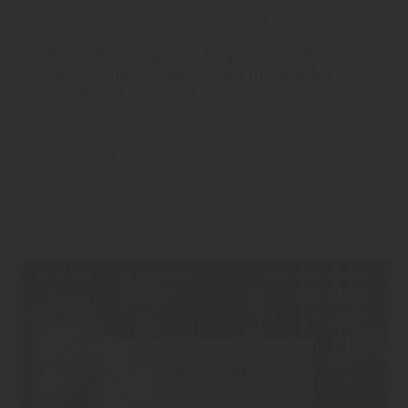
Boden
|
Wand und Decke
|
Holzbau
Mein Rückzugsort: So gestalten Sie
Ihren Hobbyraum, wenn die Kinder
aus dem Haus sind
mehr dazu