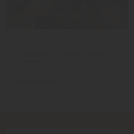
Boden
5 Wohnstile und dazu der passende
Bodenbelag
mehr zu den Stilen