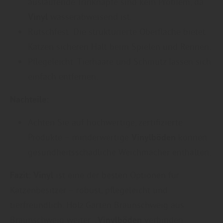
auslaufende Trinknäpfe sind kein Problem, da
Vinyl
wasserabweisend ist.
Rutschfest: Die strukturierte Oberfläche bietet
Katzen sicheren Halt beim Spielen und Rennen.
Pflegeleicht: Tierhaare und Schmutz lassen sich
einfach entfernen.
Nachteile:
Achten Sie auf hochwertige, zertifizierte
Produkte – minderwertige
Vinylböden
können
gesundheitsschädliche Weichmacher enthalten.
Fazit:
Vinyl
ist eine der besten Optionen für
Katzenbesitzer – robust, pflegeleicht und
tierfreundlich. Holz Garten Braunschweig aus
Braunschweig weiter: „
Vinylböden
verbinden