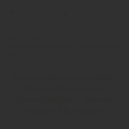
Holz-Garten-Braunschweig/Holz- Welt-Braunschweig, Inh.: Guido Koch
Home
Blog
Sortiment: Boden
Katzenfreundliche Bodenbeläge – darauf sollten Sie
achten
Holz Garten Braunschweig empfiehlt:
Katzenfreundliche
Bodenbeläge – darauf
sollten Sie achten