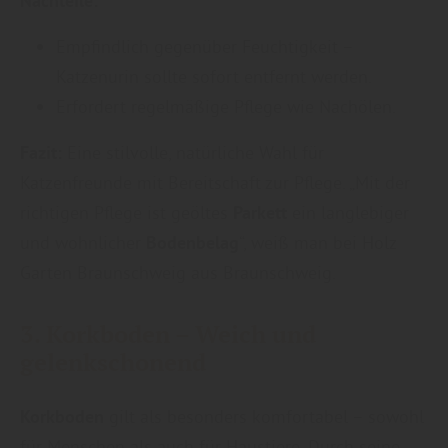
Nachteile:
Empfindlich gegenüber Feuchtigkeit –
Katzenurin sollte sofort entfernt werden.
Erfordert regelmäßige Pflege wie Nachölen.
Fazit:
Eine stilvolle, natürliche Wahl für
Katzenfreunde mit Bereitschaft zur Pflege. „Mit der
richtigen Pflege ist geöltes
Parkett
ein langlebiger
und wohnlicher
Bodenbelag
“, weiß man bei Holz
Garten Braunschweig aus Braunschweig.
3.
Korkboden
– Weich und
gelenkschonend
Korkboden
gilt als besonders komfortabel – sowohl
für Menschen als auch für Haustiere. Durch seine