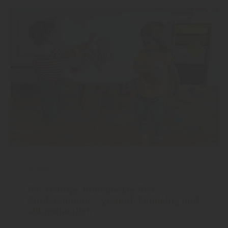
Boden
Der richtige Bodenbelag fürs
Kinderzimmer – gesund, langlebig und
alltagstauglich