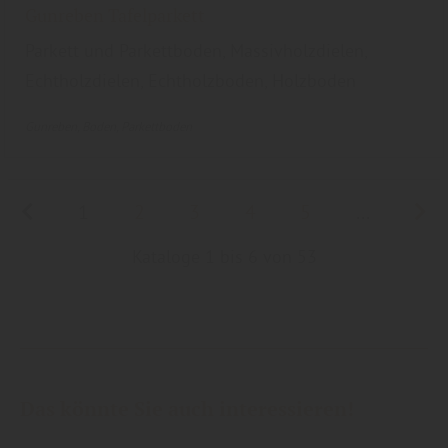
Gunreben Tafelparkett
Parkett und Parkettboden, Massivholzdielen,
Echtholzdielen, Echtholzboden, Holzboden
Gunreben
Boden
Parkettboden
1
2
3
4
5
...
Kataloge 1 bis 6 von 53
Das könnte Sie auch interessieren!